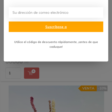
Suscríbase a
Ramo de flores secas "Colores del Viento" - incl.
jarrón marrón | 50cm
Utilice el código de descuento rápidamente, ¡antes de que
€ 39,99
caduque!
Enviado el jueves
(0)
VENTA
-10%