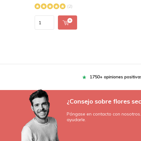
(2)
1750+ opiniones positiva
¿Consejo sobre flores se
Póngase en contacto con nosotros
ayudarle.