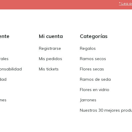
* Lea a
ente
Mi cuenta
Categorías
Registrarse
Regalos
rales
Mis pedidos
Ramos secos
onsabilidad
Mis tickets
Flores secas
idad
Ramos de seda
Flores en vidrio
ones
Jarrones
Nuestros 30 mejores prod