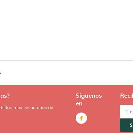
s
cas?
Síguenos
Reci
en
. Estaremos encantados de
S