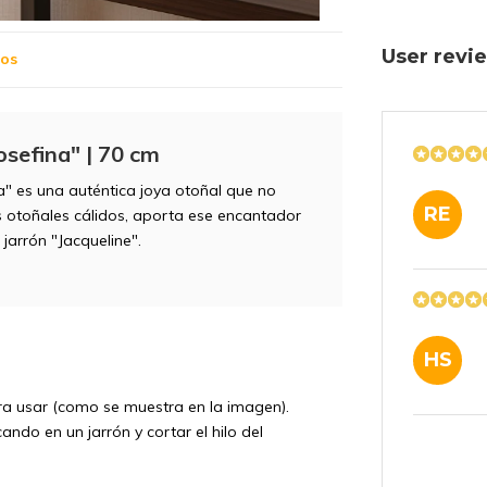
User rev
tos
osefina" | 70 cm
a" es una auténtica joya otoñal que no
RE
s otoñales cálidos, aporta ese encantador
 jarrón "Jacqueline".
HS
ara usar (como se muestra en la imagen).
ndo en un jarrón y cortar el hilo del