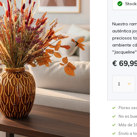
Stock
Nuestro ram
auténtica j
preciosos t
ambiente cál
"Jacqueline"
€ 69,9
Flores se
No es bue
Más de 10
Envío a t