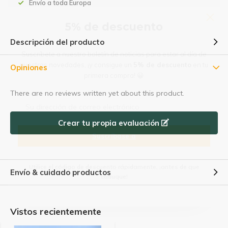
Envío a toda Europa
5% de descuento
Descripción del producto
Suscríbete a nuestro boletín de noticias para estar al día de
nuestras novedades, ¡y consigue un
5% de descuento
en tu
Opiniones
primera compra! 😀
There are no reviews written yet about this product.
Crear tu propia evaluación
Suscríbase a
Utilice el código de descuento rápidamente, ¡antes de que
Envío & cuidado productos
caduque!
Vistos recientemente