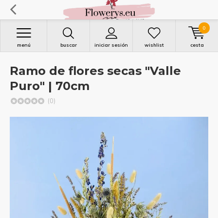
0
menú
buscar
iniciar sesión
wishlist
cesta
Ramo de flores secas "Valle
Puro" | 70cm
(0)