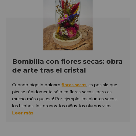
Bombilla con flores secas: obra
de arte tras el cristal
Cuando oiga la palabra
flores secas
, es posible que
piense rápidamente sólo en flores secas, ¡pero es
mucho más que eso! Por ejemplo, las plantas secas,
las hierbas, los granos, las piñas, las plumas y las
ramas también pertenecen a las flores secas. Las
Leer más
flores secas son muy populares en la actualidad y por
eso se venden de diferentes maneras. Por ejemplo,
puedes comprar
flores secas en un tarro de