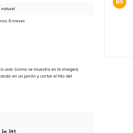
BS
naturel
enos 6 meses
PH
ara usar (como se muestra en la imagen).
ndo en un jarrón y cortar el hilo del
MA
5% de descu
is it!