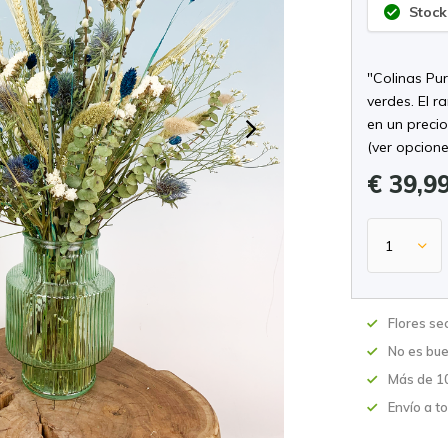
Stock
"Colinas Pu
verdes. El 
en un precio
(ver opcione
€ 39,9
Flores se
No es bue
Más de 10
Envío a t