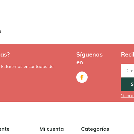
s
cas?
Síguenos
Reci
en
. Estaremos encantados de
S
* Lea a
ente
Mi cuenta
Categorías