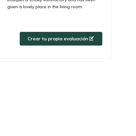
given a lovely place in the living room.
5 / 5
Por
Patrick Helmink
- 22-04-2025 14:32
Flowers look perfect, nice vase with it.as
Crear tu propia evaluación
pictured.
5 / 5
Por
Maria
- 22-04-2025 14:12
El ramo cumple plenamente mis expectativas.
5 / 5
Por
Diane
- 22-04-2025 13:53
Très beau bouquet ! Les couleurs sont bonnes
et donnent de l'ambiance à la maison. J'ai lu
ento
les commentaires et je savais que le bouquet