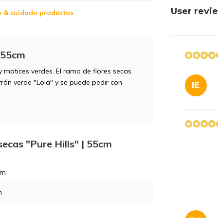
User rev
o & cuidado productos
| 55cm
y matices verdes. El ramo de flores secas
rrón verde "Lola" y se puede pedir con
IE
secas "Pure Hills" | 55cm
cm
m