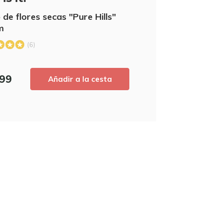
DE
de flores secas "Pure Hills"
Suscríbete a nuestro boletín de noticia
nuestras novedades, ¡y consigue un
5
m
primera compra! 
(6)
SE
,99
Añadir a la cesta
Utilice el código de descuento rápidament