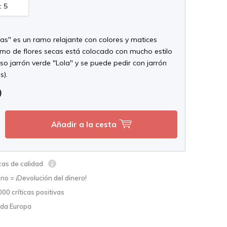
: 5
ras" es un ramo relajante con colores y matices
ramo de flores secas está colocado con mucho estilo
so jarrón verde "Lola" y se puede pedir con jarrón
s).
9
Añadir a la cesta
cas de calidad
no = ¡Devolución del dinero!
00 críticas positivas
oda Europa