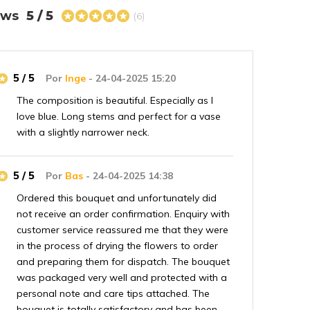
iews
5 / 5
(6)
5 / 5
Por
Inge
- 24-04-2025 15:20
The composition is beautiful. Especially as I
love blue. Long stems and perfect for a vase
with a slightly narrower neck.
5 / 5
Por
Bas
- 24-04-2025 14:38
Ordered this bouquet and unfortunately did
not receive an order confirmation. Enquiry with
customer service reassured me that they were
in the process of drying the flowers to order
and preparing them for dispatch. The bouquet
was packaged very well and protected with a
personal note and care tips attached. The
bouquet is totally satisfactory and has been