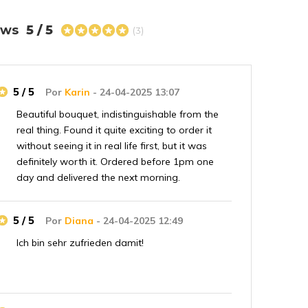
iews
5 / 5
(3)
5 / 5
Por
Karin
- 24-04-2025 13:07
Beautiful bouquet, indistinguishable from the
real thing. Found it quite exciting to order it
without seeing it in real life first, but it was
definitely worth it. Ordered before 1pm one
day and delivered the next morning.
5 / 5
Por
Diana
- 24-04-2025 12:49
Ich bin sehr zufrieden damit!