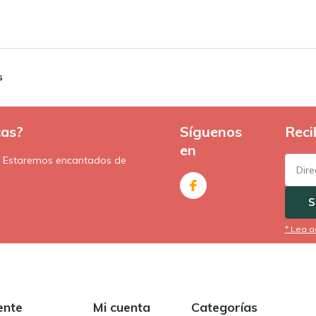
s
cas?
Síguenos
Reci
en
. Estaremos encantados de
S
* Lea a
ente
Mi cuenta
Categorías