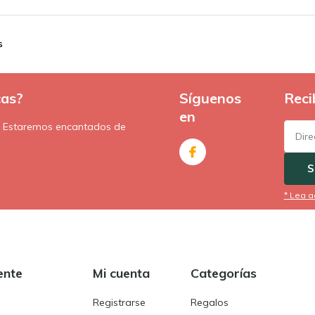
s
cas?
Síguenos
Reci
en
. Estaremos encantados de
S
* Lea a
ente
Mi cuenta
Categorías
Registrarse
Regalos