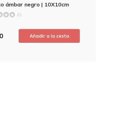
Suscríbete a nuestro boletín de noticia
co ámbar negro | 10X10cm
nuestras novedades, ¡y consigue un
5
(0)
primera compra! 
50
Añadir a la cesta
Utilice el código de descuento rápidament