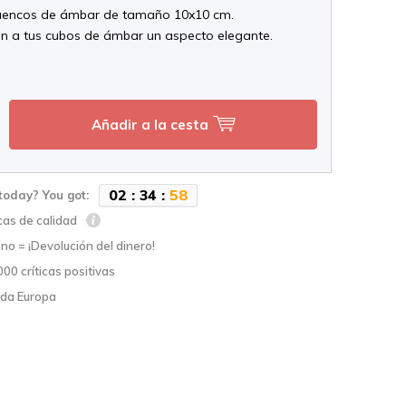
cuencos de ámbar de tamaño 10x10 cm.
n a tus cubos de ámbar un aspecto elegante.
Añadir a la cesta
0
2
:
3
4
:
5
7
today? You got:
cas de calidad
no = ¡Devolución del dinero!
00 críticas positivas
oda Europa