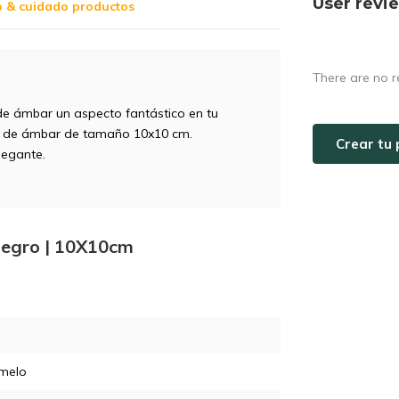
User revi
o & cuidado productos
There are no r
e ámbar un aspecto fantástico en tu
s de ámbar de tamaño 10x10 cm.
Crear tu 
legante.
negro | 10X10cm
melo