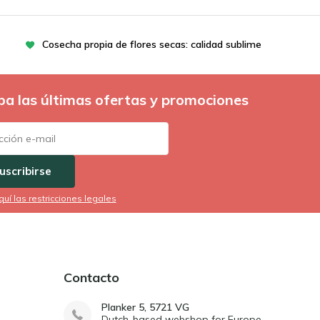
Cosecha propia de flores secas: calidad sublime
ba las últimas ofertas y promociones
uscribirse
quí las restricciones legales
Contacto
Planker 5, 5721 VG
Dutch-based webshop for Europe