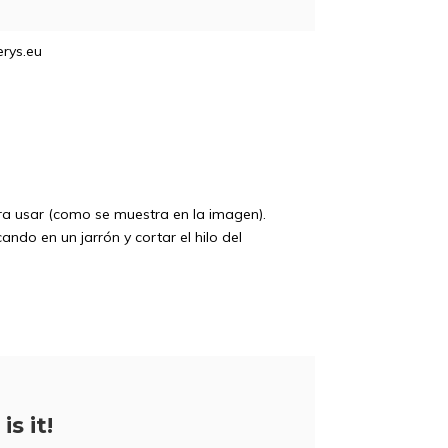
rys.eu
ara usar (como se muestra en la imagen).
ndo en un jarrón y cortar el hilo del
5% de descu
is it!