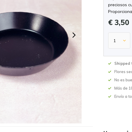
preciosos 
Proporciona
€ 3,50
Shipped 
Flores se
No es bue
Más de 10
Envío a t