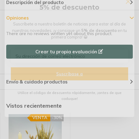
Descripción del producto
5% de descuento
Opiniones
Suscríbete a nuestro boletín de noticias para estar al día de
nuestras novedades, ¡y consigue un
5% de descuento
en tu
There are no reviews written yet about this product.
primera compra! 😀
Crear tu propia evaluación
Suscríbase a
Envío & cuidado productos
Utilice el código de descuento rápidamente, ¡antes de que
caduque!
Vistos recientemente
VENTA
-30%