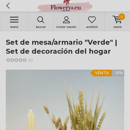
0
menú
buscar
iniciar sesión
wishlist
cesta
Set de mesa/armario "Verde" |
Set de decoración del hogar
(0)
VENTA
-30%