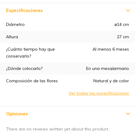
Especificaciones
Diámetro
⌀14 cm
Altura
27 cm
¿Cuánto tiempo hay que
Al menos 6 meses
5% de descuento
conservarlo?
¿Dónde colocarlo?
En una mesa/armario
Suscríbete a nuestro boletín de noticias para estar al día de
nuestras novedades, ¡y consigue un
5% de descuento
en tu
Composición de las flores
Natural y de color
primera compra! 😀
Ver todas las especificaciones
Opiniones
Suscríbase a
There are no reviews written yet about this product.