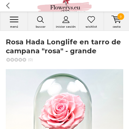
0
menú
buscar
iniciar sesión
wishlist
cesta
Rosa Hada Longlife en tarro de
campana "rosa" - grande
(0)