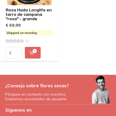
Rosa Hada Longlife en
tarro de campana
"rosa" - grande
€ 69,99
Shipped on monday
(0)
¿Consejo sobre flores secas?
Póngase en contacto con nosotros.
Estaremos encantados de ayudarle.
Síguenos en