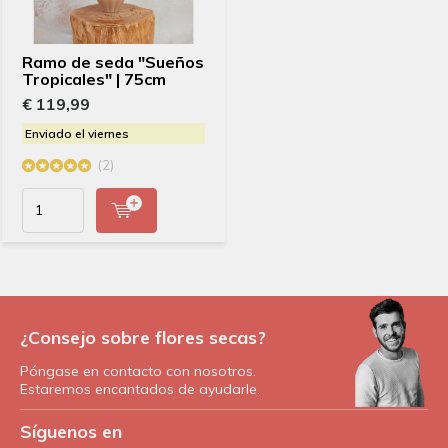
Ramo de seda "Sueños
Tropicales" | 75cm
€ 119,99
Enviado el viernes
(2)
¿Consejo sobre flores secas?
Póngase en contacto con nosotros.
Estaremos encantados de ayudarle.
Síguenos en