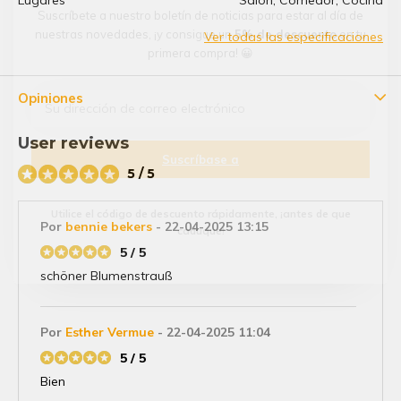
Suscríbete a nuestro boletín de noticias para estar al día de
nuestras novedades, ¡y consigue un
5% de descuento
en tu
Ver todas las especificaciones
primera compra! 😀
Opiniones
User reviews
Suscríbase a
5 / 5
Utilice el código de descuento rápidamente, ¡antes de que
Por
bennie bekers
- 22-04-2025 13:15
caduque!
5 / 5
schöner Blumenstrauß
Por
Esther Vermue
- 22-04-2025 11:04
5 / 5
Bien