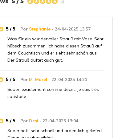
iews
5 / 5
(5)
5 / 5
Por
Stephanie
- 24-04-2025 13:57
Was für ein wundervoller Strauß mit Vase. Sehr
hübsch zusammen. Ich habe diesen Strauß auf
dem Couchtisch und er sieht sehr schön aus.
Der Strauß duftet auch gut.
5 / 5
Por
M. Morel
- 22-04-2025 14:21
Super, exactement comme décrit. Je suis très
satisfaite.
5 / 5
Por
Desi
- 22-04-2025 13:04
Super nett, sehr schnell und ordentlich geliefert.
Genau wie abgebildet!!!