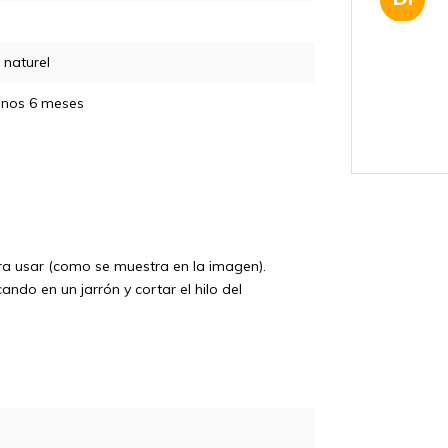
naturel
enos 6 meses
AE
MA
ara usar (como se muestra en la imagen).
ndo en un jarrón y cortar el hilo del