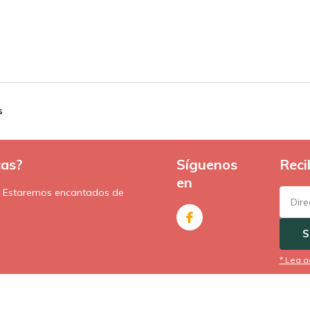
s
cas?
Síguenos
Reci
en
. Estaremos encantados de
S
* Lea a