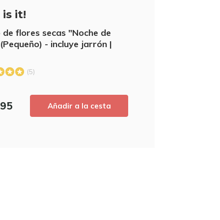
5% de descu
is it!
Suscríbete a nuestro boletín de noticia
de flores secas "Noche de
nuestras novedades, ¡y consigue un
5
(Pequeño) - incluye jarrón |
primera compra! 
(5)
,95
Añadir a la cesta
Utilice el código de descuento rápidament