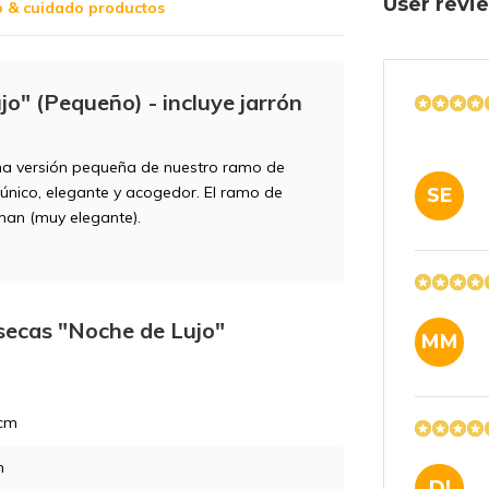
User rev
o & cuidado productos
o" (Pequeño) - incluye jarrón
na versión pequeña de nuestro ramo de
único, elegante y acogedor. El ramo de
SE
man (muy elegante).
 secas "Noche de Lujo"
MM
 cm
m
DI