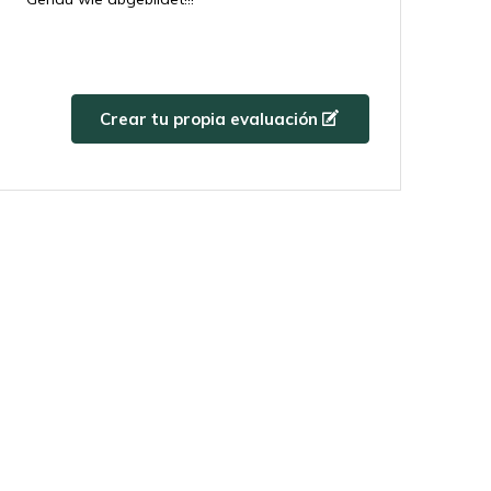
5 / 5
Por
angie
- 22-04-2025 12:50
Crear tu propia evaluación
Fast shipping, product well packed and
delivered like the picture. Happy with it
5 / 5
Por
Marga
- 22-04-2025 11:56
Incroyablement belle