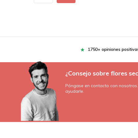
1750+ opiniones positiva
¿Consejo sobre flores se
Póngase en contacto con nosotros
ayudarle.