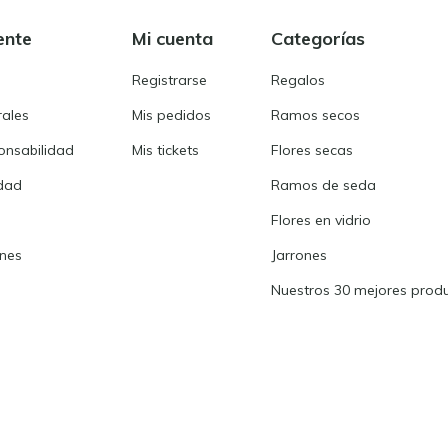
ente
Mi cuenta
Categorías
Registrarse
Regalos
rales
Mis pedidos
Ramos secos
onsabilidad
Mis tickets
Flores secas
idad
Ramos de seda
Flores en vidrio
ones
Jarrones
Nuestros 30 mejores prod