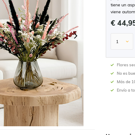
tiene un as
viene autom
€ 44,9
Flores se
No es bue
Más de 10
Envío a t