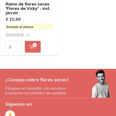
Ramo de flores secas
'Flores de Vicky' - incl.
jarrón
€ 15,99
Enviado el viernes
(0)
¿Consejo sobre flores secas?
Póngase en contacto con nosotros.
Estaremos encantados de ayudarle.
Síguenos en