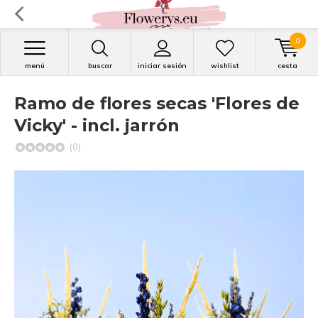
0
menú
buscar
iniciar sesión
wishlist
cesta
Ramo de flores secas 'Flores de
Vicky' - incl. jarrón
(0)