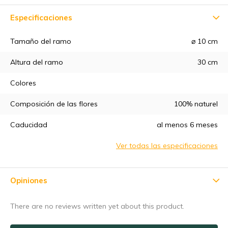
Especificaciones
Tamaño del ramo
⌀ 10 cm
Altura del ramo
30 cm
Colores
5% de descuento
Composición de las flores
100% naturel
Suscríbete a nuestro boletín de noticias para estar al día de
Caducidad
al menos 6 meses
nuestras novedades, ¡y consigue un
5% de descuento
en tu
primera compra! 😀
Ver todas las especificaciones
Opiniones
Suscríbase a
There are no reviews written yet about this product.
Utilice el código de descuento rápidamente, ¡antes de que