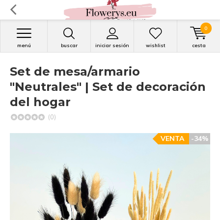
0
menú
buscar
iniciar sesión
wishlist
cesta
Set de mesa/armario
"Neutrales" | Set de decoración
del hogar
(0)
VENTA
-34%