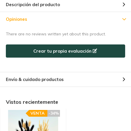
Descripción del producto
5% de descuento
Opiniones
Suscríbete a nuestro boletín de noticias para estar al día de
nuestras novedades, ¡y consigue un
5% de descuento
en tu
There are no reviews written yet about this product.
primera compra! 😀
Crear tu propia evaluación
Suscríbase a
Envío & cuidado productos
Utilice el código de descuento rápidamente, ¡antes de que
caduque!
Vistos recientemente
VENTA
-34%