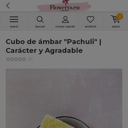
0
menú
buscar
iniciar sesión
wishlist
cesta
Cubo de ámbar "Pachuli" |
Carácter y Agradable
(0)