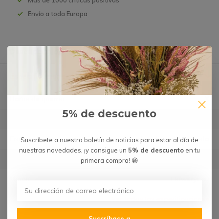
Más de 1000 críticas positivas
Envío a toda Europa
Descripción del producto
Especificaciones
Horas de quema
X
5% de descuento
Contenido de la vela
250 gramos
Fragancias
Amaderado y alcanforado
Suscríbete a nuestro boletín de noticias para estar al día de
nuestras novedades, ¡y consigue un
5% de descuento
en tu
Línea de fragancias
Patchouli
primera compra! 😀
Marca
Flowerys.eu
Ver todas las especificaciones
Suscríbase a