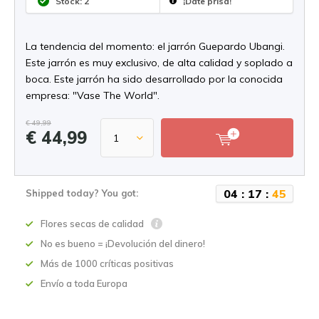
Stock: 2
¡Date prisa!
La tendencia del momento: el jarrón Guepardo Ubangi.
Este jarrón es muy exclusivo, de alta calidad y soplado a
boca. Este jarrón ha sido desarrollado por la conocida
empresa: "Vase The World".
€ 49,99
€ 44,99
0
4
:
1
7
:
4
5
Shipped today? You got:
Flores secas de calidad
No es bueno = ¡Devolución del dinero!
Más de 1000 críticas positivas
Envío a toda Europa