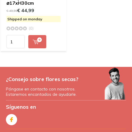
⌀17xH30cm
€ 44,99
€ 49,99
Shipped on monday
(0)
¿Consejo sobre flores secas?
Póngase en contacto con nosotros.
Estaremos encantados de ayudarle.
Síguenos en