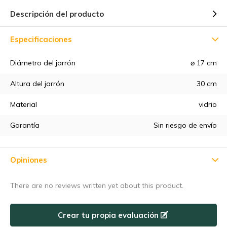
Descripción del producto
Especificaciones
Diámetro del jarrón
⌀ 17 cm
5% de descuento
Altura del jarrón
30 cm
Material
vidrio
Suscríbete a nuestro boletín de noticias para estar al día de
nuestras novedades, ¡y consigue un
5% de descuento
en tu
Garantía
Sin riesgo de envío
primera compra! 😀
Opiniones
There are no reviews written yet about this product.
Suscríbase a
Crear tu propia evaluación
Utilice el código de descuento rápidamente, ¡antes de que
caduque!