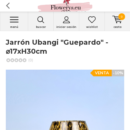
0
menú
buscar
iniciar sesión
wishlist
cesta
Jarrón Ubangi "Guepardo" -
⌀17xH30cm
(0)
VENTA
-10%