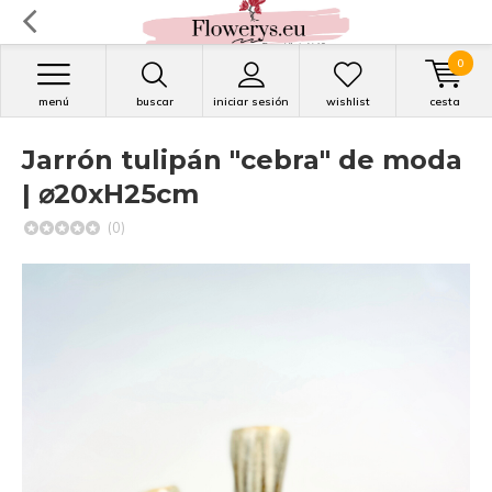
0
menú
buscar
iniciar sesión
wishlist
cesta
Jarrón tulipán "cebra" de moda
| ⌀20xH25cm
(0)