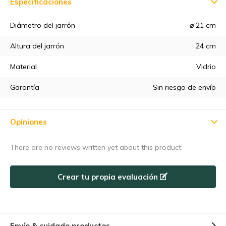
Especificaciones
Diámetro del jarrón
⌀ 21 cm
Altura del jarrón
24 cm
5% de descuento
Material
Vidrio
Suscríbete a nuestro boletín de noticias para estar al día de
Garantía
Sin riesgo de envío
nuestras novedades, ¡y consigue un
5% de descuento
en tu
primera compra! 😀
Opiniones
There are no reviews written yet about this product.
Suscríbase a
Crear tu propia evaluación
Utilice el código de descuento rápidamente, ¡antes de que
caduque!
Envío & cuidado productos