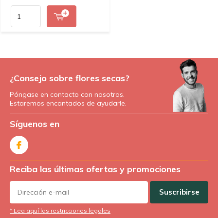
¿Consejo sobre flores secas?
Póngase en contacto con nosotros.
Estaremos encantados de ayudarle.
Síguenos en
Reciba las últimas ofertas y promociones
Suscribirse
* Lea aquí las restricciones legales