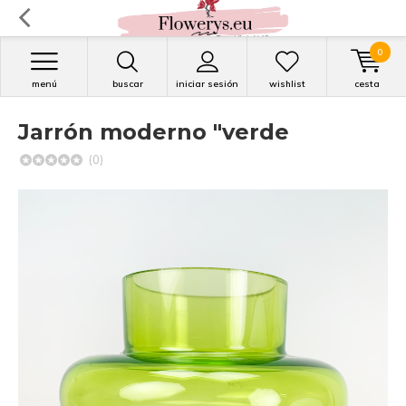
0
menú
buscar
iniciar sesión
wishlist
cesta
Jarrón moderno "verde
(0)