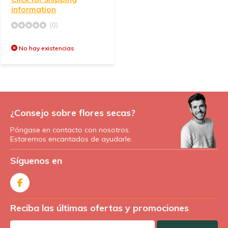
information
(0)
No hay existencias
¿Consejo sobre flores secas?
Póngase en contacto con nosotros.
Estaremos encantados de ayudarle.
Síguenos en
Reciba las últimas ofertas y promociones