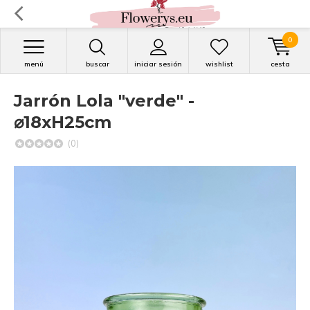
0
menú
buscar
iniciar sesión
wishlist
cesta
Jarrón Lola "verde" -
⌀18xH25cm
(0)