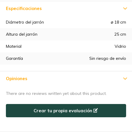
Especificaciones
Diámetro del jarrón
⌀ 18 cm
Altura del jarrón
25 cm
5% de descuento
Material
Vidrio
Suscríbete a nuestro boletín de noticias para estar al día de
Garantía
Sin riesgo de envío
nuestras novedades, ¡y consigue un
5% de descuento
en tu
primera compra! 😀
Opiniones
There are no reviews written yet about this product.
Suscríbase a
Crear tu propia evaluación
Utilice el código de descuento rápidamente, ¡antes de que
caduque!