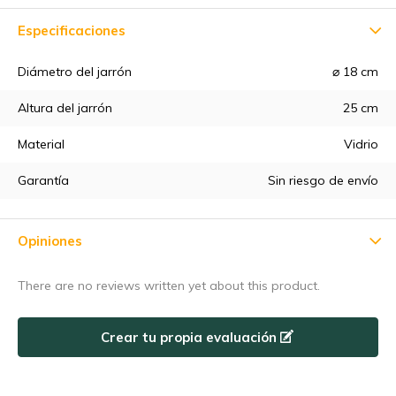
Especificaciones
Diámetro del jarrón
⌀ 18 cm
5% de descuento
Altura del jarrón
25 cm
Material
Vidrio
Suscríbete a nuestro boletín de noticias para estar al día de
nuestras novedades, ¡y consigue un
5% de descuento
en tu
Garantía
Sin riesgo de envío
primera compra! 😀
Opiniones
There are no reviews written yet about this product.
Suscríbase a
Crear tu propia evaluación
Utilice el código de descuento rápidamente, ¡antes de que
caduque!