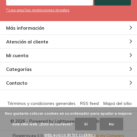
* Lea aquí las restricciones legales
Más información
Atención al cliente
Mi cuenta
Categorías
Contacto
Términos y condiciones generales
RSS feed
Mapa del sitio
Nos gustaría colocar cookies en su ordenador para ayudar a mejorar
© 2026 - Powered by
Lightspeed
- Theme by
DMWS.nl
este sitio web. ¿Esto es correcto?
Sí
No
Más acerca de las cookies »
Flowerys.eu
4,8
/
5
-
122
Opiniones @
Google my Company