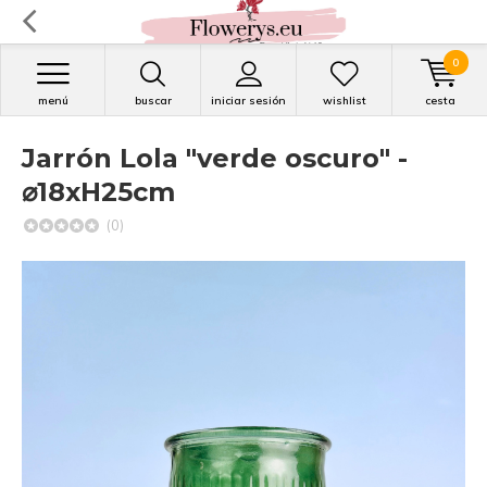
0
menú
buscar
iniciar sesión
wishlist
cesta
Jarrón Lola "verde oscuro" -
⌀18xH25cm
(0)