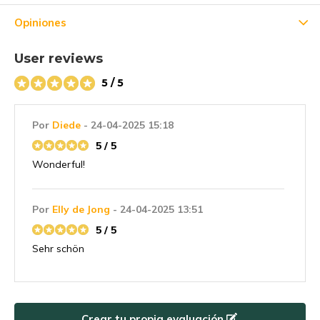
primera compra! 😀
Opiniones
User reviews
5 / 5
Suscríbase a
Por
Diede
- 24-04-2025 15:18
Utilice el código de descuento rápidamente, ¡antes de que
5 / 5
caduque!
Wonderful!
Por
Elly de Jong
- 24-04-2025 13:51
5 / 5
Sehr schön
Crear tu propia evaluación