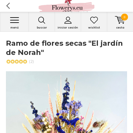
0
menú
buscar
iniciar sesión
wishlist
cesta
Ramo de flores secas "El jardín
de Norah"
(2)