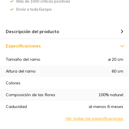
Más de 1000 críticas positivas
Envío a toda Europa
Descripción del producto
Especificaciones
Tamaño del ramo
⌀ 20 cm
Altura del ramo
60 cm
Colores
Composición de las flores
100% naturel
5% de descuento
Caducidad
al menos 6 meses
Ver todas las especificaciones
Suscríbete a nuestro boletín de noticias para estar al día de
nuestras novedades, ¡y consigue un
5% de descuento
en tu