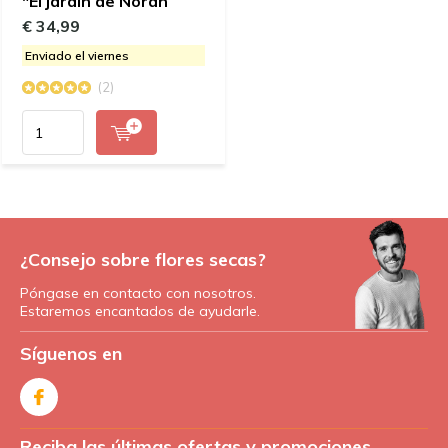
"El jardín de Norah
€ 34,99
Enviado el viernes
(2)
¿Consejo sobre flores secas?
Póngase en contacto con nosotros.
Estaremos encantados de ayudarle.
Síguenos en
Reciba las últimas ofertas y promociones