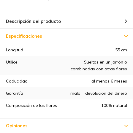
Descripción del producto
Especificaciones
Longitud
55 cm
5% de descuento
Utilice
Sueltas en un jarrón o
combinadas con otras flores
Suscríbete a nuestro boletín de noticias para estar al día de
nuestras novedades, ¡y consigue un
5% de descuento
en tu
Caducidad
al menos 6 meses
primera compra! 😀
Garantía
malo = devolución del dinero
Composición de las flores
100% natural
Suscríbase a
Opiniones