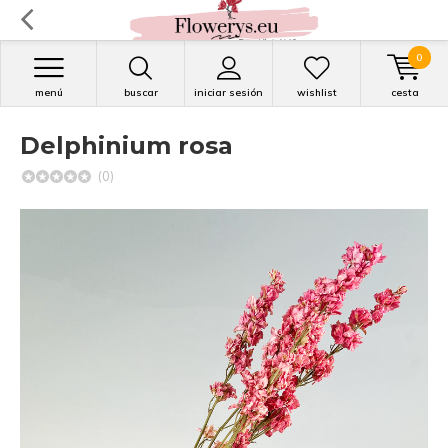
0
menú
buscar
iniciar sesión
wishlist
cesta
Delphinium rosa
(0)