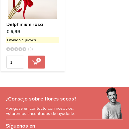
Delphinium rosa
€ 6,99
Enviado el jueves
(0)
¿Consejo sobre flores secas?
Póngase en contacto con nosotros.
Estaremos encantados de ayudarle.
Síguenos en