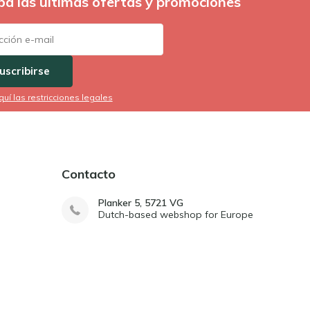
ba las últimas ofertas y promociones
uscribirse
quí las restricciones legales
Contacto
Planker 5, 5721 VG
Dutch-based webshop for Europe