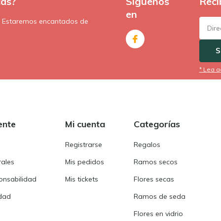
cas?
Síguenos
Reci
en
. Estaremos encantados de
S
* Lea a
ente
Mi cuenta
Categorías
Registrarse
Regalos
rales
Mis pedidos
Ramos secos
onsabilidad
Mis tickets
Flores secas
idad
Ramos de seda
Flores en vidrio