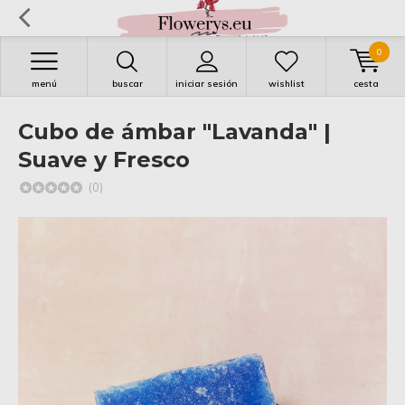
0
menú
buscar
iniciar sesión
wishlist
cesta
Cubo de ámbar "Lavanda" |
Suave y Fresco
(0)