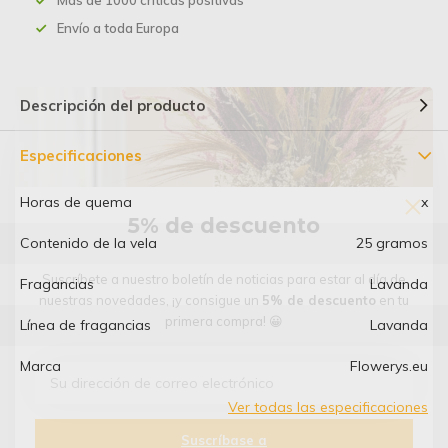
Más de 1000 críticas positivas
Envío a toda Europa
Descripción del producto
Especificaciones
Horas de quema
x
5% de descuento
Contenido de la vela
25 gramos
Suscríbete a nuestro boletín de noticias para estar al día de
Fragancias
Lavanda
nuestras novedades, ¡y consigue un
5% de descuento
en tu
primera compra! 😀
Línea de fragancias
Lavanda
Marca
Flowerys.eu
Ver todas las especificaciones
Suscríbase a