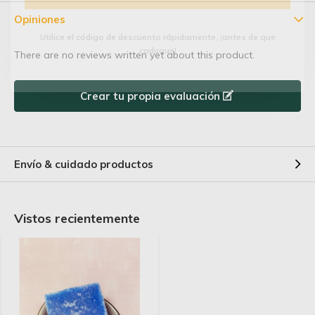
Opiniones
Utilice el código de descuento rápidamente, ¡antes de que
caduque!
There are no reviews written yet about this product.
Crear tu propia evaluación
Envío & cuidado productos
Vistos recientemente