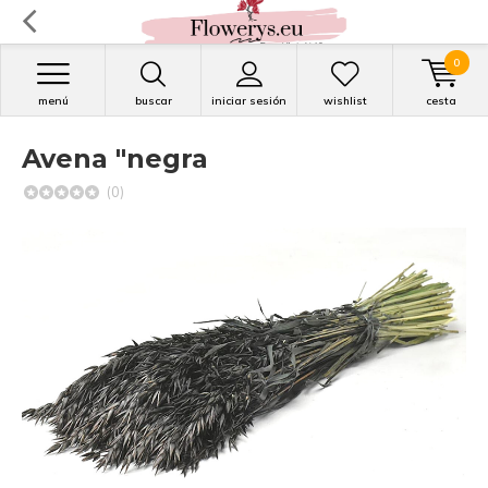
0
menú
buscar
iniciar sesión
wishlist
cesta
Avena "negra
(0)