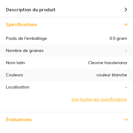
Description du produit
Spécifications
Poids de l'emballage
0.5 gram
Nombre de graines
-
5% de réduction
Nom latin
Cleome hassleriana
Couleurs
couleur blanche
Inscrivez-vous à notre newsletter pour rester au courant de
nos derniers produits, et recevez
5% de réduction
sur votre
Localisation
-
premier achat ! 😀
Voir toutes les spécifications
Évaluations
S'abonner