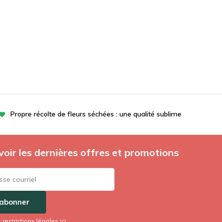
Propre récolte de fleurs séchées : une qualité sublime
oir les dernières offres et promotions
'abonner
s restrictions légales ici