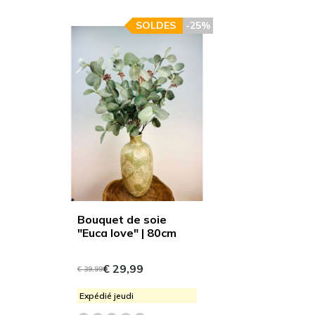
SOLDES
-25%
Bouquet de soie
"Euca love" | 80cm
€ 29,99
€ 39,99
Expédié jeudi