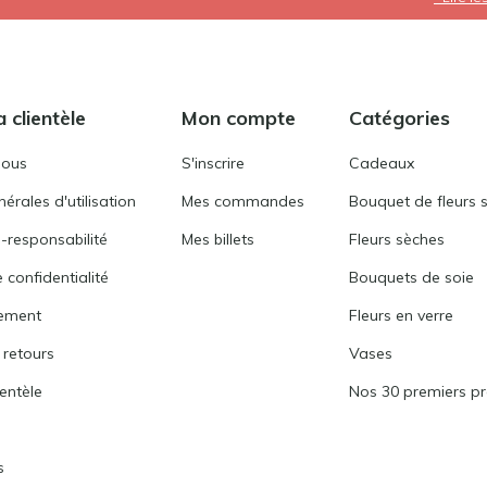
a clientèle
Mon compte
Catégories
nous
S'inscrire
Cadeaux
érales d'utilisation
Mes commandes
Bouquet de fleurs 
-responsabilité
Mes billets
Fleurs sèches
 confidentialité
Bouquets de soie
ement
Fleurs en verre
 retours
Vases
ientèle
Nos 30 premiers pr
s