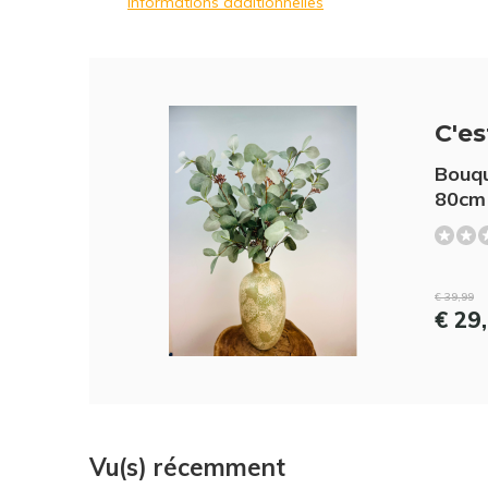
Informations additionnelles
C'es
Bouqu
80cm
€ 39,99
€ 29
Vu(s) récemment