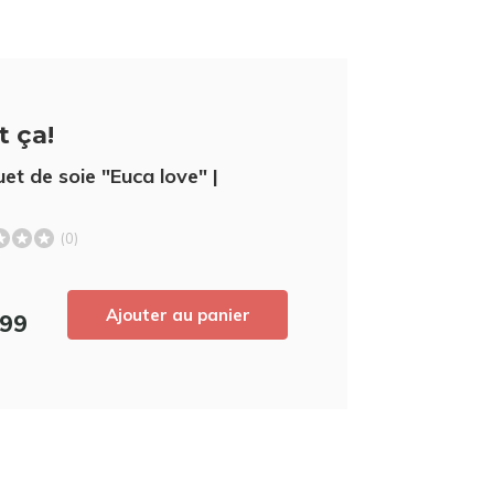
t ça!
et de soie "Euca love" |
(0)
5% de réduc
Ajouter au panier
,99
Inscrivez-vous à notre newsletter pour 
derniers produits, et recevez
5% de réd
achat ! 😀