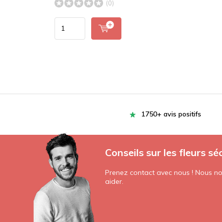
(0)
1750+ avis positifs
Conseils sur les fleurs sé
Prenez contact avec nous ! Nous nou
aider.