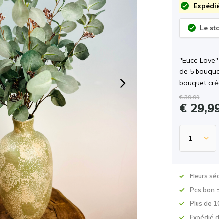
Expédié
Le st
"Euca Love"
de 5 bouquet
bouquet crée
€ 39,99
€ 29,9
Fleurs sé
Pas bon 
Plus de 1
Expédié d