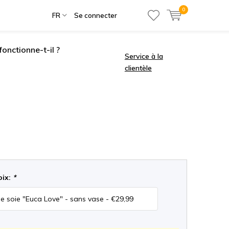
0
FR
Se connecter
onctionne-t-il ?
Service à la
clientèle
oix:
*