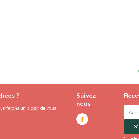
chées ?
Suivez-
Recev
nous
s ferons un plaisir de vous
S
* Lire le