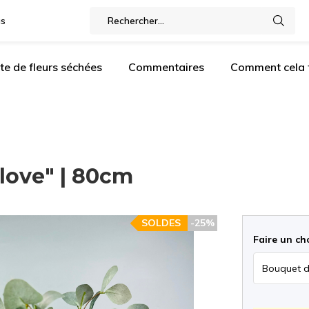
gs
te de fleurs séchées
Commentaires
Comment cela f
love" | 80cm
SOLDES
-25%
Faire un ch