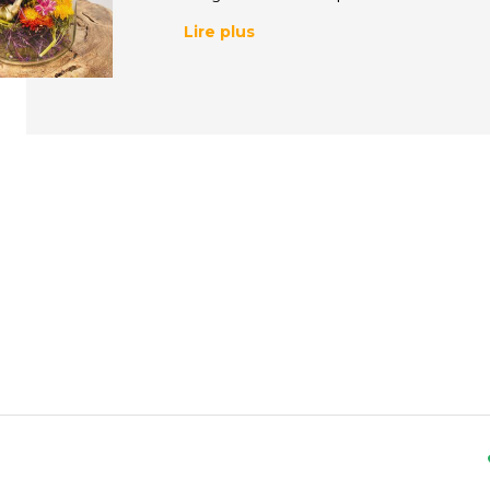
Lire plus
Notre merveilleuse coll
Flowerys.eu dispose d'une large gamme de 
gamme et choisissez les fleurs séchées en 
avons conçu notre collection pour donner
L'avantage de notre
collection
est qu'elle
vous placiez le pot dans le salon, la cham
peuvent donner un coup de pouce à l'ambi
Les compétences de nos
Nos fleuristes réalisent chaque jour les plu
incroyable passion.
Il n'y a pas un jour o
nouveau. Ils choisissent soigneusement le
leur texture et de leur forme, en veillant 
soient bien adaptés. Ils traitent soigneuse
conservent leur beauté naturelle.