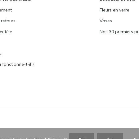
verre
ement
Fleurs en verre
Nos pots de fleurs séchées sont conçus po
 retours
Vases
vous pouvez les placer au milieu de la tab
ientèle
Nos 30 premiers pr
ils peuvent également servir de
sujet de c
dans toute la maison pour créer une
atmo
s
Un merveilleux cadeau
fonctionne-t-il ?
Vous êtes à la recherche d'un
cadeau uni
séchées en verre sont le cadeau qu'il vous 
occasions. Pensez aux anniversaires, aux 
simplement lorsque vous voulez surprendr
ajouter une touche personnelle avec un
Nous croyons en un p
rapide et facile.
Flowerys.eu
sait qu'une boutique en ligne