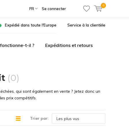
0
FR
Se connecter
Expédié dans toute l'Europe
Service à la clientèle
onctionne-t-il ?
Expéditions et retours
it
(0)
séchées, qui sont également en vente ? Jetez donc un
es prix compétitifs.
Trier par: