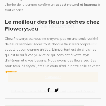
L'herbe de la pampa confère un
aspect naturel et luxueux
à
tout espace.
Le meilleur des fleurs sèches chez
5% de réduction
Flowerys.eu
Chez Flowerys.eu, nous ne croyons pas en une seule variété
Inscrivez-vous à notre newsletter pour rester au courant de
nos derniers produits, et recevez
5% de réduction
sur votre
de fleurs séchées. Après tout, chaque fleur a sa propre
premier achat ! 😀
beauté et son charme unique
. L'important est de choisir ce
qui est beau à vos yeux et ce qui convient à votre style
d'intérieur et à vos besoins. Nous avons des fleurs séchées
pour tous les styles. Jetez un coup d'œil à notre belle et vaste
gamme
.
S'abonner
Utilisez le code de réduction rapidement, avant qu'il n'expire !