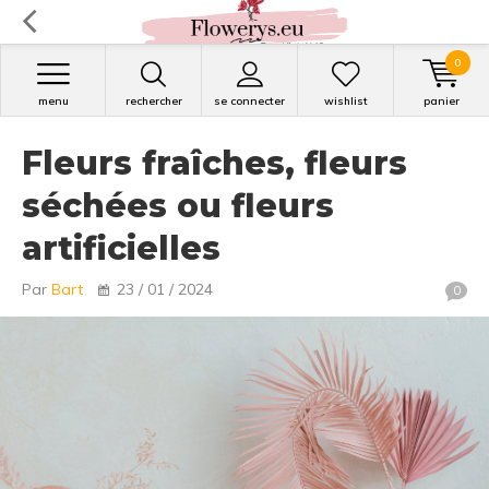
0
menu
rechercher
se connecter
wishlist
panier
Fleurs fraîches, fleurs
séchées ou fleurs
artificielles
Par
Bart
23 / 01 / 2024
0