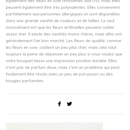
également des fleurs en soie résistantes aux UV), mais elles
peuvent également être très polyvalentes. Elles conviennent
parfaitement aux personnes allergiques et sont disponibles
dans une grande variété de couleurs et de tailles. Le seul
inconvénient est que les fleurs artificielles peuvent coûter
5% de réduction
assez cher. Il existe des variétés moins chères, mais elles ont
généralement l'air bon marché. Les fleurs de qualité, comme
Inscrivez-vous à notre newsletter pour rester au courant de
les fleurs en soie, coûtent un peu plus cher, mais cela vaut
nos derniers produits, et recevez
5% de réduction
sur votre
toujours la peine de dépenser un peu plus si vous voulez que
premier achat ! 😀
votre bouquet laisse une impression positive durable. Elles
n'ont pas de parfum doux, mais c'est un problème qui peut
facilement être résolu avec un peu de pot-pourri ou des
bougies parfumées.
S'abonner
Utilisez le code de réduction rapidement, avant qu'il n'expire !