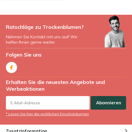
Ratschläge zu Trockenblumen?
Nehmen Sie Kontakt mit uns auf! Wir
helfen Ihnen gerne weiter.
Folgen Sie uns
Erhalten Sie die neuesten Angebote und
Werbeaktionen
Abonnieren
* Lesen Sie hier die rechtlichen Einschränkungen
Zusatzinformation