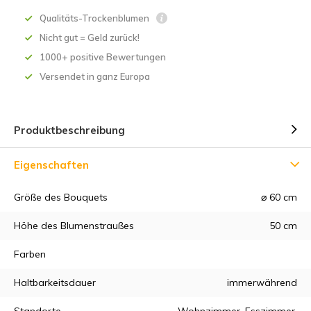
Qualitäts-Trockenblumen
Nicht gut = Geld zurück!
1000+ positive Bewertungen
Versendet in ganz Europa
Produktbeschreibung
Eigenschaften
Größe des Bouquets
⌀ 60 cm
5% Rabatt
Höhe des Blumenstraußes
50 cm
Melden Sie sich für unseren Newsletter an, um über unsere
Farben
neuesten Produkte auf dem Laufenden zu bleiben, und
erhalten Sie
5 % Rabatt
auf Ihren ersten Einkauf 😀 .
Haltbarkeitsdauer
immerwährend
Standorte
Wohnzimmer, Esszimmer,