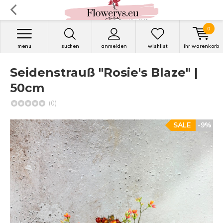
0
menu
suchen
anmelden
wishlist
ihr warenkorb
Seidenstrauß "Rosie's Blaze" |
50cm
(0)
SALE
-9%