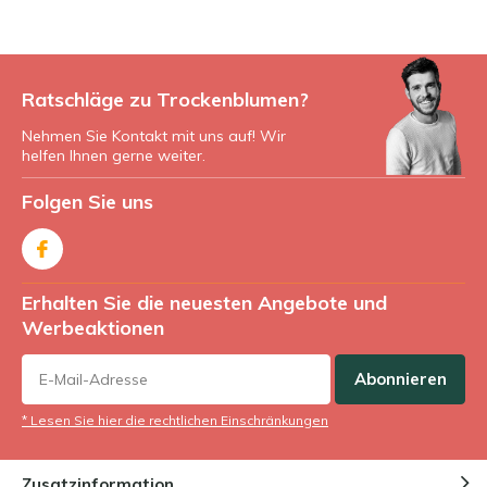
Ratschläge zu Trockenblumen?
Nehmen Sie Kontakt mit uns auf! Wir
helfen Ihnen gerne weiter.
Folgen Sie uns
Erhalten Sie die neuesten Angebote und
Werbeaktionen
Abonnieren
* Lesen Sie hier die rechtlichen Einschränkungen
Zusatzinformation