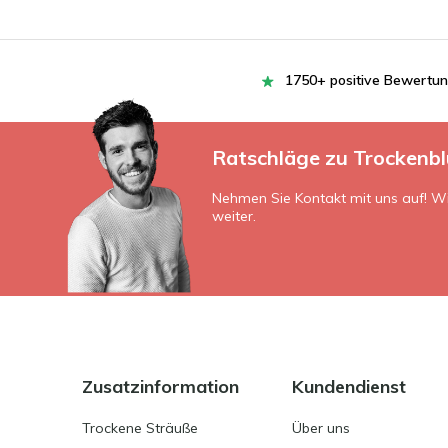
1750+ positive Bewertu
Ratschläge zu Trockenb
Nehmen Sie Kontakt mit uns auf! Wi
weiter.
Zusatzinformation
Kundendienst
Trockene Sträuße
Über uns