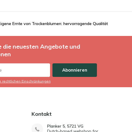
Eigene Ernte von Trockenblumen: hervorragende Qualität
ie die neuesten Angebote und
onen
Abonnieren
ie rechtlichen Einschränkungen
Kontakt
Planker 5, 5721 VG
Dutch-based webshop for