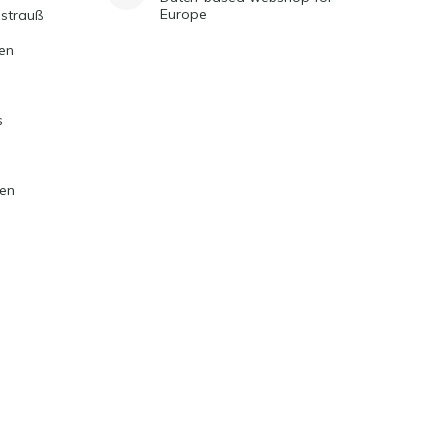
Europe
strauß
en
s
ten