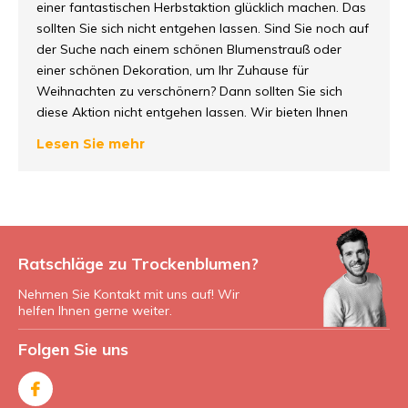
einer fantastischen Herbstaktion glücklich machen. Das
sollten Sie sich nicht entgehen lassen. Sind Sie noch auf
der Suche nach einem schönen Blumenstrauß oder
einer schönen Dekoration, um Ihr Zuhause für
Weihnachten zu verschönern? Dann sollten Sie sich
diese Aktion nicht entgehen lassen. Wir bieten Ihnen
einen wunderbaren Rabatt von 10% auf unsere
Lesen Sie mehr
Herbstkategorie.
Der Rabattcode lautet: Herbst-
Aktion2022
Diese Aktion ist vom 4. November bis zum 1.
Dezember gültig.
Ratschläge zu Trockenblumen?
Lassen Sie sich diese Gelegenheit nicht entgehen!!!
Nehmen Sie Kontakt mit uns auf! Wir
helfen Ihnen gerne weiter.
Folgen Sie uns