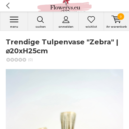
0
menu
suchen
anmelden
wishlist
ihr warenkorb
Trendige Tulpenvase "Zebra" |
⌀20xH25cm
(0)