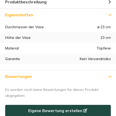
Produktbeschreibung
Eigenschaften
Durchmesser der Vase
⌀ 23 cm
Höhe der Vase
23 cm
5% Rabatt
Material
Töpferei
Melden Sie sich für unseren Newsletter an, um über unsere
Garantie
Kein Versandrisiko
neuesten Produkte auf dem Laufenden zu bleiben, und
erhalten Sie
5 % Rabatt
auf Ihren ersten Einkauf 😀 .
Bewertungen
Es wurden noch keine Bewertungen für dieses Produkt
abgegeben.
Subscribe
Eigene Bewertung erstellen
Nutzen Sie den Rabattcode schnell, bevor er abläuft!