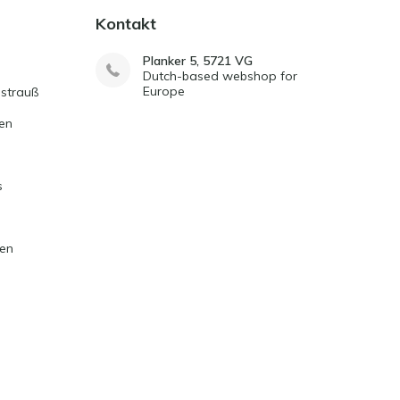
Kontakt
Planker 5, 5721 VG
Dutch-based webshop for
Europe
strauß
en
s
ten