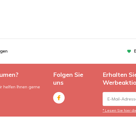
ngen
lumen?
Folgen Sie
Erhalten S
uns
Werbeakti
r helfen Ihnen gerne
* Lesen Sie hier d