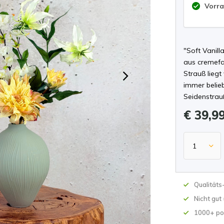
Vorra
"Soft Vanil
aus cremefa
Strauß lieg
immer belie
Seidenstrau
€ 39,9
Qualität
Nicht gut
1000+ po