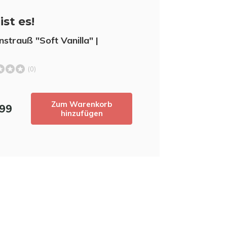
5% Rabat
ist es!
Melden Sie sich für unseren Newslett
nstrauß "Soft Vanilla" |
neuesten Produkte auf dem Laufenden zu b
5 % Rabatt
auf Ihren ersten 
(0)
Zum Warenkorb
,99
hinzufügen
Nutzen Sie den Rabattcode schnell,