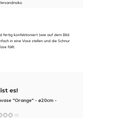
Versandrisiko
 fertig konfektioniert (wie auf dem Bild
nfach in eine Vase stellen und die Schnur
se fällt.
ist es!
vase "Orange" - ø20cm -
5% Rabat
Melden Sie sich für unseren Newslett
(0)