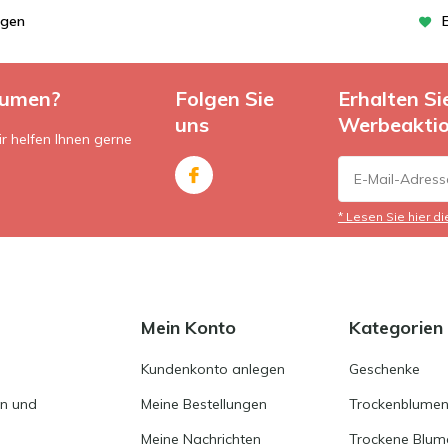
ngen
lumen?
Folgen Sie
Erhalten S
uns
Werbeakti
r helfen Ihnen gerne
* Lesen Sie hier d
Mein Konto
Kategorien
Kundenkonto anlegen
Geschenke
en und
Meine Bestellungen
Trockenblumen
Meine Nachrichten
Trockene Blum