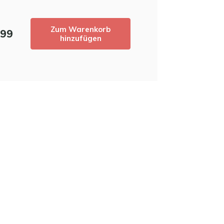
neuesten Produkte auf dem Laufenden zu b
5 % Rabatt
auf Ihren ersten 
Zum Warenkorb
,99
hinzufügen
Nutzen Sie den Rabattcode schnell,