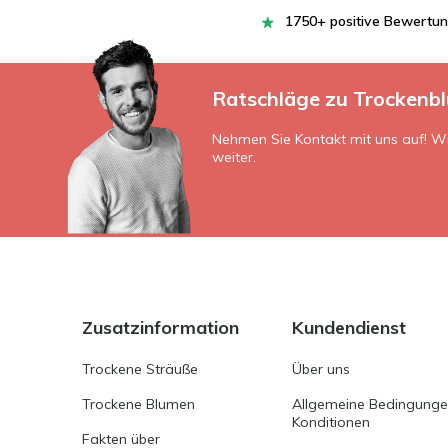
1750+ positive Bewertu
Ratschläge zu Trockenb
Nehmen Sie Kontakt mit uns auf! Wi
weiter.
Zusatzinformation
Kundendienst
Trockene Sträuße
Über uns
Trockene Blumen
Allgemeine Bedingung
Konditionen
Fakten über