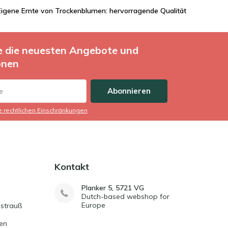
Eigene Ernte von Trockenblumen: hervorragende Qualität
ie die neuesten Angebote und
onen
Abonnieren
ie rechtlichen Einschränkungen
Kontakt
Planker 5, 5721 VG
Dutch-based webshop for
Europe
strauß
en