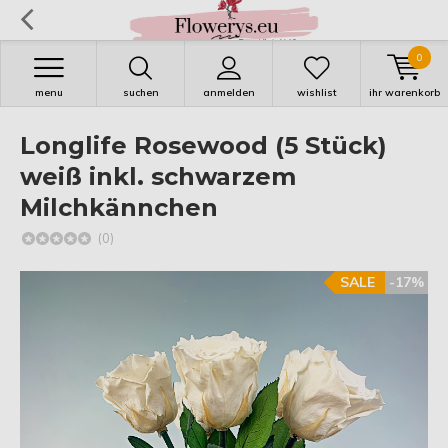
0
menu
suchen
anmelden
wishlist
ihr warenkorb
Longlife Rosewood (5 Stück)
weiß inkl. schwarzem
Milchkännchen
(0)
SALE
-17%