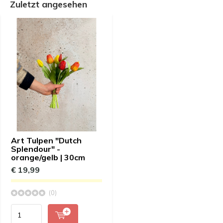
Zuletzt angesehen
Art Tulpen "Dutch
Splendour" -
orange/gelb | 30cm
€ 19,99
(0)