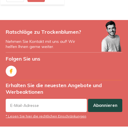
Ratschläge zu Trockenblumen?
Nehmen Sie Kontakt mit uns auf! Wir
helfen Ihnen gerne weiter.
Folgen Sie uns
Erhalten Sie die neuesten Angebote und
Werbeaktionen
Abonnieren
* Lesen Sie hier die rechtlichen Einschränkungen