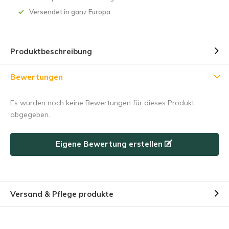
Versendet in ganz Europa
5% Rabatt
Produktbeschreibung
Melden Sie sich für unseren Newsletter an, um über unsere
Bewertungen
neuesten Produkte auf dem Laufenden zu bleiben, und
erhalten Sie
5 % Rabatt
auf Ihren ersten Einkauf 😀 .
Es wurden noch keine Bewertungen für dieses Produkt
abgegeben.
Eigene Bewertung erstellen
Subscribe
Nutzen Sie den Rabattcode schnell, bevor er abläuft!
Versand & Pflege produkte