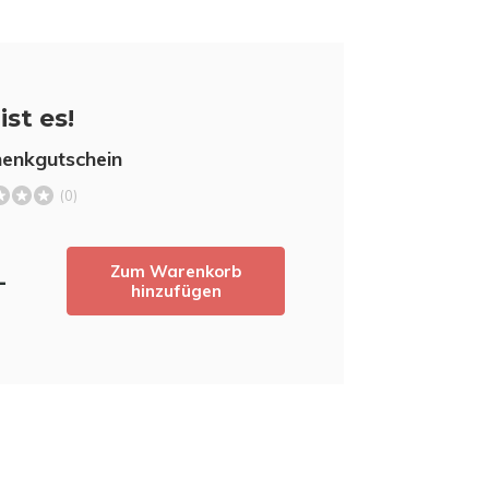
ist es!
enkgutschein
(0)
Zum Warenkorb
5% Rabat
-
hinzufügen
Melden Sie sich für unseren Newslett
neuesten Produkte auf dem Laufenden zu b
5 % Rabatt
auf Ihren ersten 