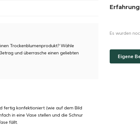
Erfahrung
Es wurden noc
hönen Trockenblumenprodukt? Wähle
etrag und überrasche einen geliebten
Eigene B
 fertig konfektioniert (wie auf dem Bild
nfach in eine Vase stellen und die Schnur
se fällt.