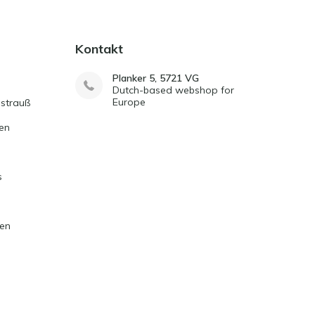
Kontakt
Planker 5, 5721 VG
Dutch-based webshop for
Europe
strauß
en
s
ten