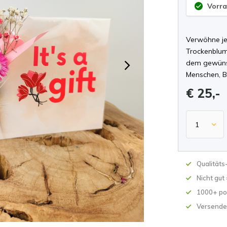
Vorra
Verwöhne je
Trockenblum
dem gewünsc
Menschen, B
€ 25,-
Qualität
Nicht gut
1000+ po
Versende