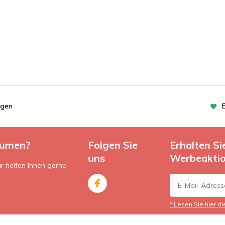
ngen
lumen?
Folgen Sie
Erhalten S
uns
Werbeakti
r helfen Ihnen gerne
* Lesen Sie hier d