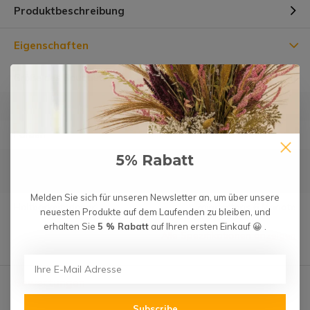
Produktbeschreibung
Eigenschaften
Größe des Bouquets
⌀22 cm
Höhe des Blumenstraußes
30cm
Farben
5% Rabatt
Zusammensetzung der
100% natürlich
Blumen
Melden Sie sich für unseren Newsletter an, um über unsere
Haltbarkeitsdauer
mindestens 6 Monate
neuesten Produkte auf dem Laufenden zu bleiben, und
erhalten Sie
5 % Rabatt
auf Ihren ersten Einkauf 😀 .
Alle Spezifikationen anzeigen
Bewertungen
Subscribe