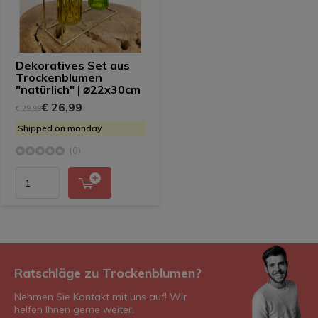
Dekoratives Set aus
Trockenblumen
"natürlich" | ⌀22x30cm
€ 26,99
€ 29,99
Shipped on monday
(0)
Ratschläge zu Trockenblumen?
Nehmen Sie Kontakt mit uns auf! Wir
helfen Ihnen gerne weiter.