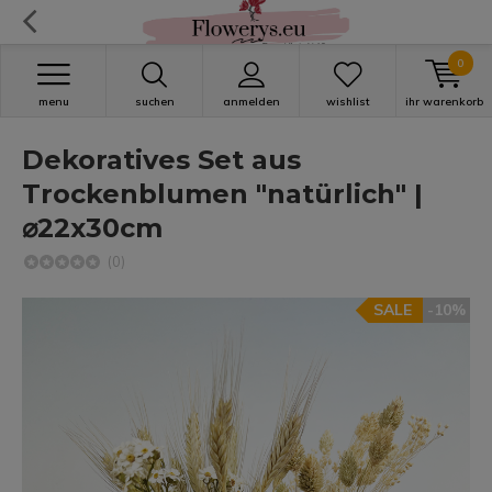
0
menu
suchen
anmelden
wishlist
ihr warenkorb
Dekoratives Set aus
Trockenblumen "natürlich" |
⌀22x30cm
(0)
SALE
-10%