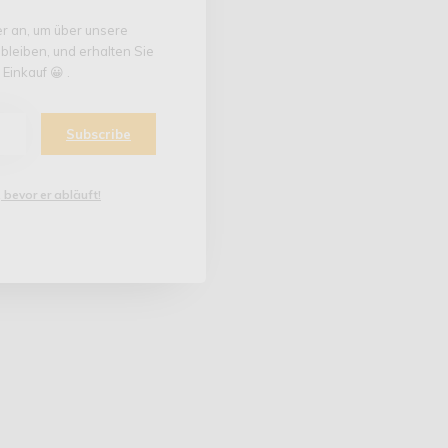
er an, um über unsere
leiben, und erhalten Sie
Einkauf 😀 .
Subscribe
 bevor er abläuft!