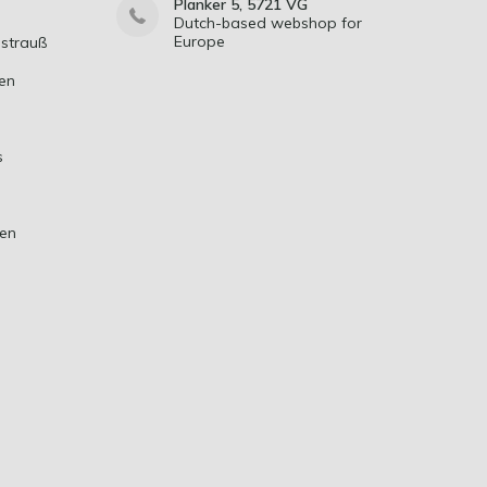
Planker 5, 5721 VG
Dutch-based webshop for
Europe
strauß
en
s
ten