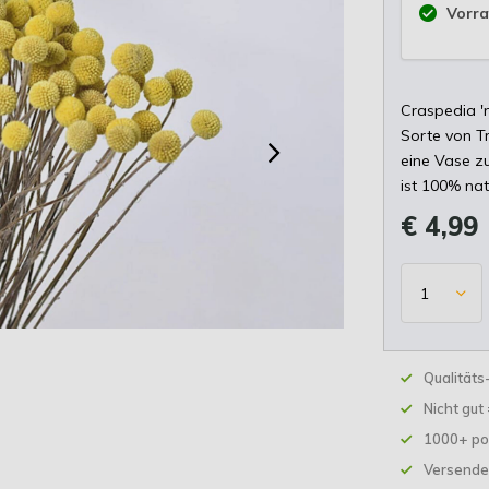
Vorra
Craspedia 'n
Sorte von Tr
eine Vase zu
ist 100% natü
€ 4,99
Qualität
Nicht gut
1000+ po
Versende