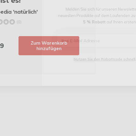
ist es!
Melden Sie sich für unseren Newslett
edia 'natürlich'
neuesten Produkte auf dem Laufenden zu b
5 % Rabatt
auf Ihren ersten 
(0)
Zum Warenkorb
99
hinzufügen
Nutzen Sie den Rabattcode schnell,