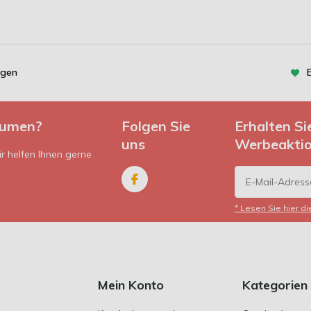
ngen
lumen?
Folgen Sie
Erhalten S
uns
Werbeakti
r helfen Ihnen gerne
* Lesen Sie hier d
Mein Konto
Kategorien