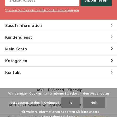
Abonnieren
Welches sind die besten
* Lesen Sie hier die rechtlichen Einschränkungen
Trockenblumenarten?
Durch
Niels
Zusatzinformation
Wo kann ich Trockenblumen
Kundendienst
kaufen?
Durch
Niels
Mein Konto
Kategorien
Wie bewahren Trockenblumen
ihre Farbe?
Kontakt
Durch
NIels
AGB
RSS feed
Sitemap
Wir benutzen Cookies nur für interne Zwecke um den Webshop zu
verbessern. Ist das in Ordnung?
Ja
Nein
© 2026 - Powered by
Lightspeed
- Theme by
DMWS.nl
Für weitere Informationen beachten Sie bitte unsere
Datenschutzerklärung. »