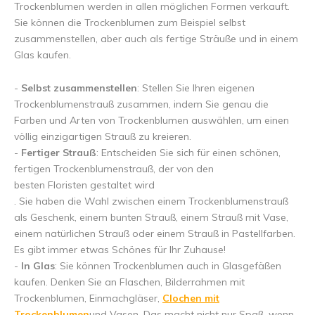
Trockenblumen werden in allen möglichen Formen verkauft.
Sie können die Trockenblumen zum Beispiel selbst
zusammenstellen, aber auch als fertige Sträuße und in einem
Glas kaufen.
-
Selbst zusammenstellen
:
Stellen Sie Ihren eigenen
5% Rabatt
Trockenblumenstrauß zusammen, indem Sie genau die
Farben und Arten von Trockenblumen auswählen, um einen
Melden Sie sich für unseren Newsletter an, um über unsere
völlig einzigartigen Strauß zu kreieren.
neuesten Produkte auf dem Laufenden zu bleiben, und
-
Fertiger Strauß
: Entscheiden
Sie sich für einen schönen,
erhalten Sie
5 % Rabatt
auf Ihren ersten Einkauf 😀 .
fertigen Trockenblumenstrauß, der von den
besten Floristen gestaltet wird
. Sie haben die Wahl zwischen einem Trockenblumenstrauß
als Geschenk, einem bunten Strauß, einem Strauß mit Vase,
einem natürlichen Strauß oder einem Strauß in Pastellfarben.
Subscribe
Es gibt immer etwas Schönes für Ihr Zuhause!
-
In Glas
:
Sie können Trockenblumen auch in Glasgefäßen
kaufen. Denken Sie an Flaschen, Bilderrahmen mit
Nutzen Sie den Rabattcode schnell, bevor er abläuft!
Trockenblumen, Einmachgläser,
Clochen mit
Trockenblumen
und Vasen. Das macht nicht nur Spaß, wenn