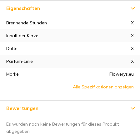
Eigenschaften
Brennende Stunden
X
Inhalt der Kerze
X
Düfte
X
5% Rabatt
Parfüm-Linie
X
Marke
Flowerys.eu
Melden Sie sich für unseren Newsletter an, um über unsere
neuesten Produkte auf dem Laufenden zu bleiben, und
Alle Spezifikationen anzeigen
erhalten Sie
5 % Rabatt
auf Ihren ersten Einkauf 😀 .
Bewertungen
Es wurden noch keine Bewertungen für dieses Produkt
Subscribe
abgegeben.