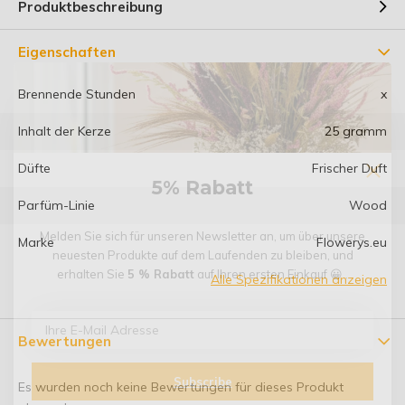
Produktbeschreibung
Eigenschaften
Brennende Stunden
x
Inhalt der Kerze
25 gramm
Düfte
Frischer Duft
5% Rabatt
Parfüm-Linie
Wood
Melden Sie sich für unseren Newsletter an, um über unsere
Marke
Flowerys.eu
neuesten Produkte auf dem Laufenden zu bleiben, und
erhalten Sie
5 % Rabatt
auf Ihren ersten Einkauf 😀 .
Alle Spezifikationen anzeigen
Bewertungen
Subscribe
Es wurden noch keine Bewertungen für dieses Produkt