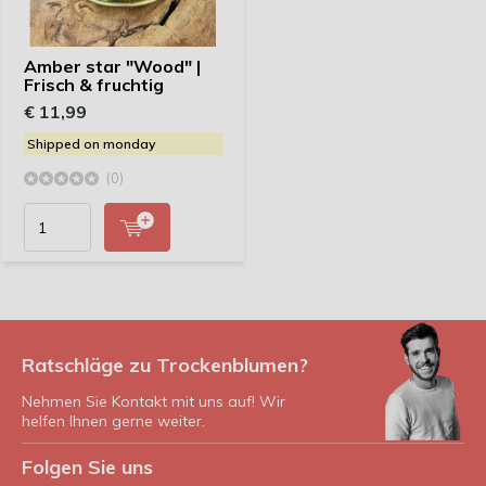
Amber star "Wood" |
Frisch & fruchtig
€ 11,99
Shipped on monday
(0)
Ratschläge zu Trockenblumen?
Nehmen Sie Kontakt mit uns auf! Wir
helfen Ihnen gerne weiter.
Folgen Sie uns