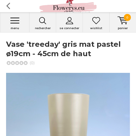
0
menu
rechercher
se connecter
wishlist
panier
Vase 'treeday' gris mat pastel
ø19cm - 45cm de haut
(0)