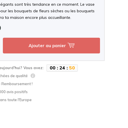
légants sont très tendance en ce moment. Le vase
pour les bouquets de fleurs sèches ou les bouquets
dra ta maison encore plus accueillante.
9
Ajouter au panier
0
0
:
2
4
:
4
9
aujourd'hui? Vous avez:
chées de qualité
= Remboursement !
000 avis positifs
ans toute l'Europe