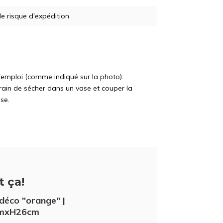
e risque d'expédition
 l'emploi (comme indiqué sur la photo).
ain de sécher dans un vase et couper la
se.
t ça!
5% de réduc
déco "orange" |
mxH26cm
Inscrivez-vous à notre newsletter pour 