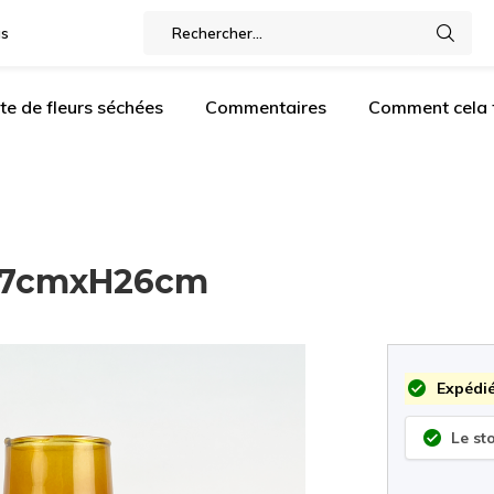
gs
te de fleurs séchées
Commentaires
Comment cela f
ø17cmxH26cm
Expédié
Le st