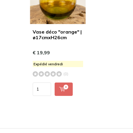
Vase déco "orange" |
ø17cmxH26cm
€ 19,99
Expédié vendredi
(0)