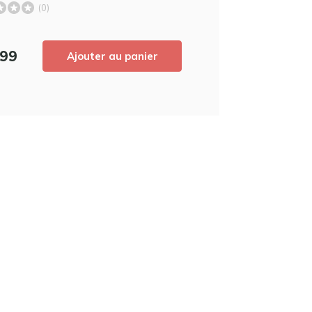
(0)
derniers produits, et recevez
5% de réd
achat ! 😀
,99
Ajouter au panier
Utilisez le code de réduction rapidement,