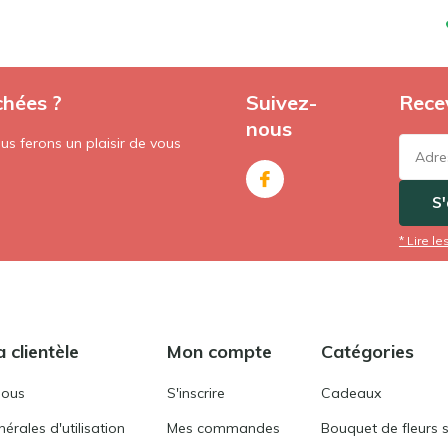
chées ?
Suivez-
Recev
nous
s ferons un plaisir de vous
S
* Lire le
a clientèle
Mon compte
Catégories
nous
S'inscrire
Cadeaux
érales d'utilisation
Mes commandes
Bouquet de fleurs 