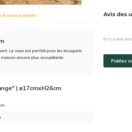
Avis des u
n & soins produits
Il n'y a pas en
cm
nt. Le vase est parfait pour les bouquets
a maison encore plus accueillante.
Publiez v
orange" | ø17cmxH26cm
 cm
m