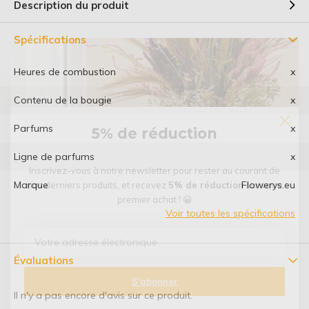
Description du produit
Spécifications
Heures de combustion
x
Contenu de la bougie
x
Parfums
x
5% de réduction
Ligne de parfums
x
Inscrivez-vous à notre newsletter pour rester au courant de
Marque
Flowerys.eu
nos derniers produits, et recevez
5% de réduction
sur votre
premier achat ! 😀
Voir toutes les spécifications
Évaluations
S'abonner
Il n'y a pas encore d'avis sur ce produit.