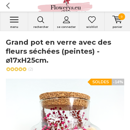
0
menu
rechercher
se connecter
wishlist
panier
Grand pot en verre avec des
fleurs séchées (peintes) -
⌀17xH25cm.
(2)
SOLDES
-14%