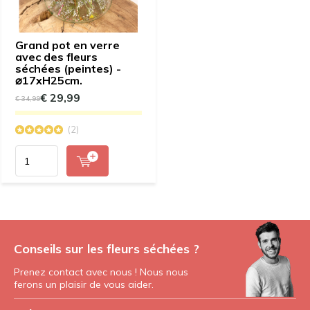
Grand pot en verre
avec des fleurs
séchées (peintes) -
⌀17xH25cm.
€ 29,99
€ 34,99
(2)
Conseils sur les fleurs séchées ?
Prenez contact avec nous ! Nous nous
ferons un plaisir de vous aider.