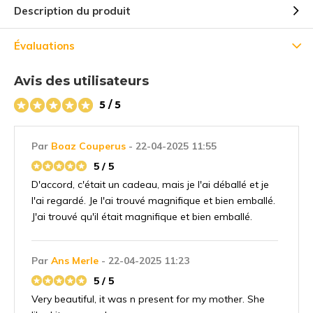
Description du produit
Évaluations
Avis des utilisateurs
5 / 5
5% de réduction
Par
Boaz Couperus
- 22-04-2025 11:55
5 / 5
Inscrivez-vous à notre newsletter pour rester au courant de
D'accord, c'était un cadeau, mais je l'ai déballé et je
nos derniers produits, et recevez
5% de réduction
sur votre
l'ai regardé. Je l'ai trouvé magnifique et bien emballé.
premier achat ! 😀
J'ai trouvé qu'il était magnifique et bien emballé.
Par
Ans Merle
- 22-04-2025 11:23
5 / 5
S'abonner
Very beautiful, it was n present for my mother. She