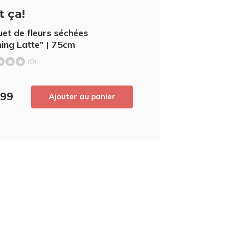
t ça!
Inscrivez-vous à notre newsletter pour 
et de fleurs séchées
derniers produits, et recevez
5% de réd
ing Latte" | 75cm
achat ! 😀
(0)
,99
Ajouter au panier
Utilisez le code de réduction rapidement,