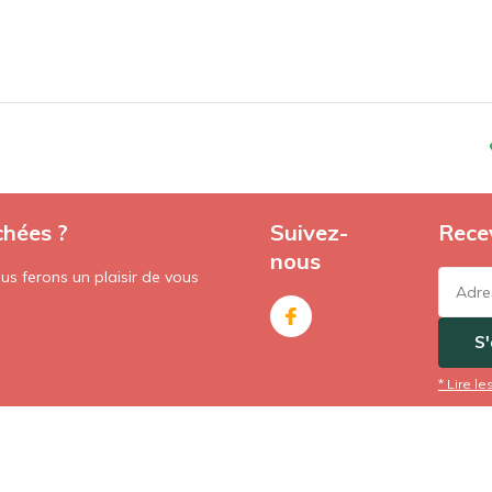
chées ?
Suivez-
Recev
nous
s ferons un plaisir de vous
S
* Lire le