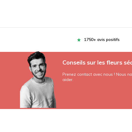
1750+ avis positifs
Conseils sur les fleurs sé
Prenez contact avec nous ! Nous nou
aider.