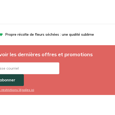
Propre récolte de fleurs séchées : une qualité sublime
oir les dernières offres et promotions
'abonner
s restrictions légales ici