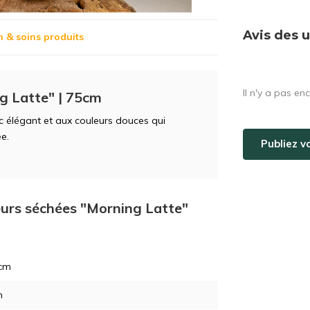
Avis des u
n & soins produits
Il n'y a pas en
g Latte" | 75cm
ec élégant et aux couleurs douces qui
e.
Publiez v
eurs séchées "Morning Latte"
 cm
m