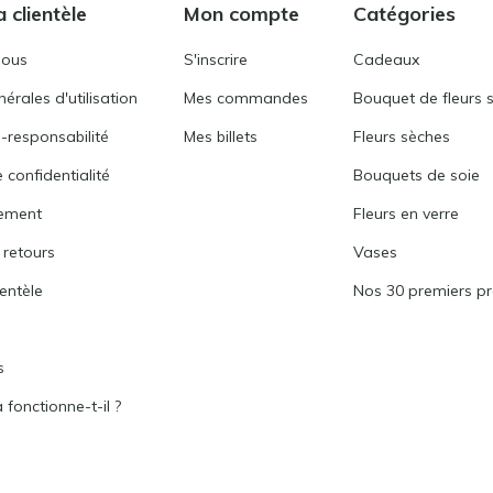
a clientèle
Mon compte
Catégories
nous
S'inscrire
Cadeaux
érales d'utilisation
Mes commandes
Bouquet de fleurs 
-responsabilité
Mes billets
Fleurs sèches
 confidentialité
Bouquets de soie
ement
Fleurs en verre
 retours
Vases
ientèle
Nos 30 premiers pr
s
fonctionne-t-il ?