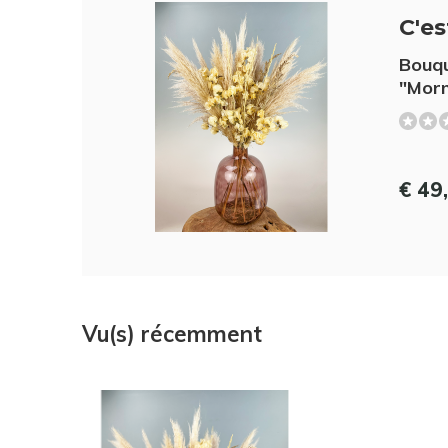
C'es
Bouqu
"Morn
€ 49
Vu(s) récemment