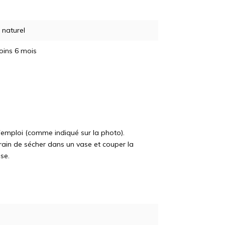
naturel
oins 6 mois
 l'emploi (comme indiqué sur la photo).
ain de sécher dans un vase et couper la
se.
5% de réduc