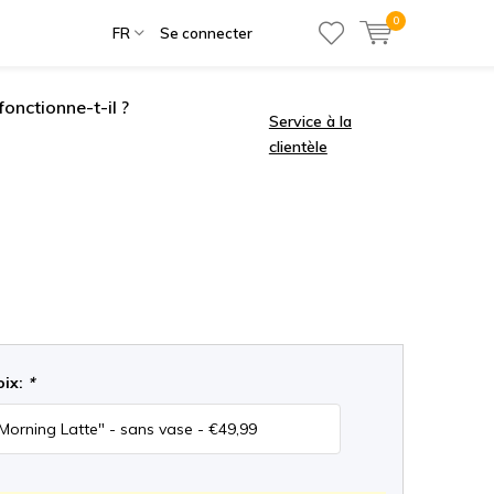
0
FR
Se connecter
onctionne-t-il ?
Service à la
clientèle
oix:
*