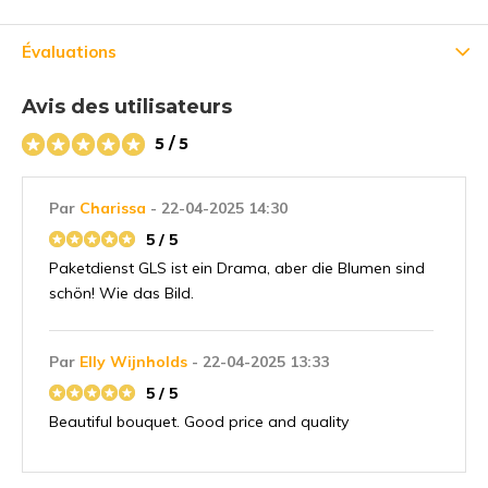
Inscrivez-vous à notre newsletter pour rester au courant de
nos derniers produits, et recevez
5% de réduction
sur votre
Évaluations
premier achat ! 😀
Avis des utilisateurs
5 / 5
S'abonner
Par
Charissa
- 22-04-2025 14:30
5 / 5
Utilisez le code de réduction rapidement, avant qu'il n'expire !
Paketdienst GLS ist ein Drama, aber die Blumen sind
schön! Wie das Bild.
Par
Elly Wijnholds
- 22-04-2025 13:33
5 / 5
Beautiful bouquet. Good price and quality